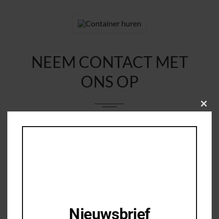
NEEM CONTACT MET
ONS OP
Clos
this
modu
Uw naam
*
Uw e-mail
*
Woonplaats
*
Nieuwsbrief