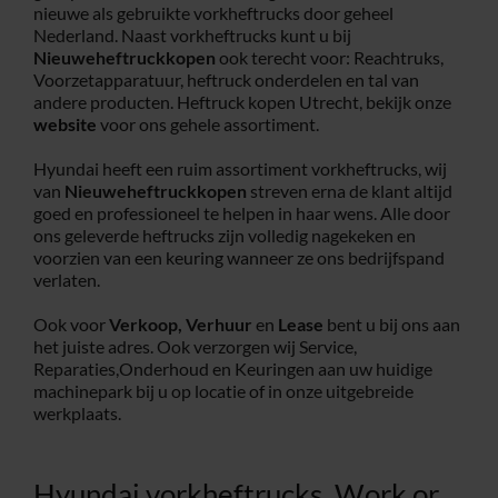
nieuwe als gebruikte vorkheftrucks door geheel
Nederland. Naast vorkheftrucks kunt u bij
Service
Nieuweheftruckkopen
ook terecht voor: Reachtruks,
Voorzetapparatuur, heftruck onderdelen en tal van
andere producten. Heftruck kopen Utrecht, bekijk onze
Contac
website
voor ons gehele assortiment.
Hyundai heeft een ruim assortiment vorkheftrucks, wij
Vacatur
van
Nieuweheftruckkopen
streven erna de klant altijd
goed en professioneel te helpen in haar wens. Alle door
ons geleverde heftrucks zijn volledig nagekeken en
voorzien van een keuring wanneer ze ons bedrijfspand
verlaten.
Ook voor
Verkoop,
Verhuur
en
Lease
bent u bij ons aan
het juiste adres. Ook verzorgen wij Service,
Reparaties,Onderhoud en Keuringen aan uw huidige
machinepark bij u op locatie of in onze uitgebreide
werkplaats.
Hyundai vorkheftrucks, Work or