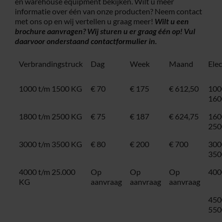
en warehouse equipment bekijken. Wilt u meer
informatie over één van onze producten? Neem contact
met ons op en wij vertellen u graag meer!
Wilt u een
brochure aanvragen? Wij sturen u er graag één op! Vul
daarvoor onderstaand
contactformulier
in.
Verbrandingstruck
Dag
Week
Maand
Ele
1000 t/m 1500 KG
€ 70
€ 175
€ 612,50
100
160
1800 t/m 2500 KG
€ 75
€ 187
€ 624,75
160
250
3000 t/m 3500 KG
€ 80
€ 200
€ 700
300
350
4000 t/m 25.000
Op
Op
Op
400
KG
aanvraag
aanvraag
aanvraag
450
550