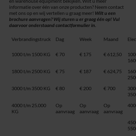
en warehouse equipment bekijken. Wilt u meer
informatie over één van onze producten? Neem contact
met ons op en wij vertellen u graag meer!
Wilt u een
brochure aanvragen? Wij sturen u er graag één op! Vul
daarvoor onderstaand
contactformulier
in.
Verbrandingstruck
Dag
Week
Maand
Ele
1000 t/m 1500 KG
€ 70
€ 175
€ 612,50
100
160
1800 t/m 2500 KG
€ 75
€ 187
€ 624,75
160
250
3000 t/m 3500 KG
€ 80
€ 200
€ 700
300
350
4000 t/m 25.000
Op
Op
Op
400
KG
aanvraag
aanvraag
aanvraag
450
550