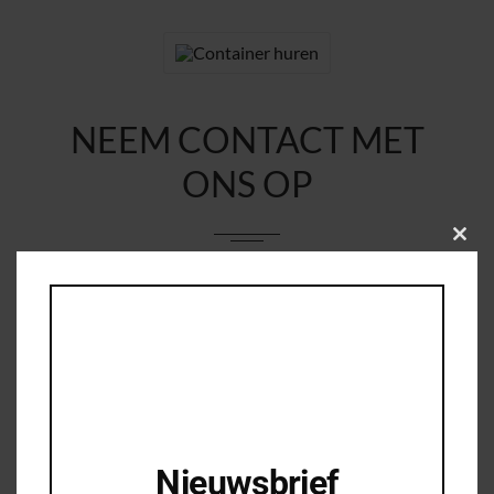
NEEM CONTACT MET
ONS OP
Clos
this
modu
Uw naam
*
Uw e-mail
*
Woonplaats
*
Nieuwsbrief