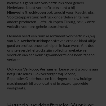
nieuwe als gebruikte vorkheftrucks door geheel
Nederland. Naast vorkheftrucks kunt u bij
Service
Nieuweheftruckkopen
ook terecht voor: Reachtruks,
Voorzetapparatuur, heftruck onderdelen en tal van
andere producten. Heftruck kopen Tilburg, bekijk onze
Contac
website
voor ons gehele assortiment.
Hyundai heeft een ruim assortiment vorkheftrucks, wij
Vacatur
van
Nieuweheftruckkopen
streven erna de klant altijd
goed en professioneel te helpen in haar wens. Alle door
ons geleverde heftrucks zijn volledig nagekeken en
voorzien van een keuring wanneer ze ons bedrijfspand
verlaten.
Ook voor
Verkoop,
Verhuur
en
Lease
bent u bij ons aan
het juiste adres. Ook verzorgen wij Service,
Reparaties,Onderhoud en Keuringen aan uw huidige
machinepark bij u op locatie of in onze uitgebreide
werkplaats.
Hyundai vorkheftrucks, Work or