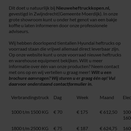
Dit doet u natuurlijk bij
Nieuweheftruckkopen.nl,
gevestigd in Zwijndrecht(Gemeente Moerdijk). In onze
grote showroom kunt u onder het genot van een bakje
koffie u laten informeren door onze professionele
adviseurs.
Wij hebben doorlopend tientallen Hyundai heftrucks op
voorraad staan die vrijwel allemaal direct leverbaar zijn.
Op onze website kunt u onze voorraad nieuwe heftrucks
en warehouse equipment bekijken. Wilt u meer
informatie over één van onze producten? Neem contact
met ons op en wij vertellen u graag meer!
Wilt u een
brochure aanvragen? Wij sturen u er graag één op! Vul
daarvoor onderstaand
contactformulier
in.
Verbrandingstruck
Dag
Week
Maand
Ele
1000 t/m 1500 KG
€ 70
€ 175
€ 612,50
100
160
1800 t/m 2500 KG
€ 75
€ 187
€ 624,75
160