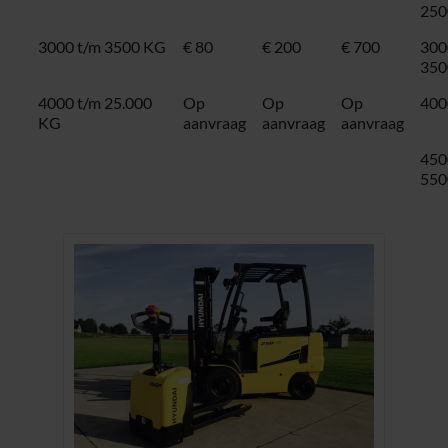
250
3000 t/m 3500 KG
€ 80
€ 200
€ 700
300
350
4000 t/m 25.000
Op
Op
Op
400
KG
aanvraag
aanvraag
aanvraag
450
550