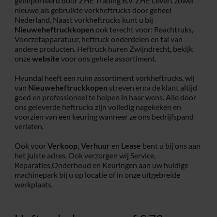
geïmporteerd door ZHE Trading B.V. ZHE Levert zowel
nieuwe als gebruikte vorkheftrucks door geheel
Service
Nederland. Naast vorkheftrucks kunt u bij
Nieuweheftruckkopen
ook terecht voor: Reachtruks,
Voorzetapparatuur, heftruck onderdelen en tal van
andere producten. Heftruck huren Zwijndrecht, bekijk
Contac
onze
website
voor ons gehele assortiment.
Hyundai heeft een ruim assortiment vorkheftrucks, wij
Vacatur
van
Nieuweheftruckkopen
streven erna de klant altijd
goed en professioneel te helpen in haar wens. Alle door
ons geleverde heftrucks zijn volledig nagekeken en
voorzien van een keuring wanneer ze ons bedrijfspand
verlaten.
Ook voor
Verkoop,
Verhuur
en
Lease
bent u bij ons aan
het juiste adres. Ook verzorgen wij Service,
Reparaties,Onderhoud en Keuringen aan uw huidige
machinepark bij u op locatie of in onze uitgebreide
werkplaats.