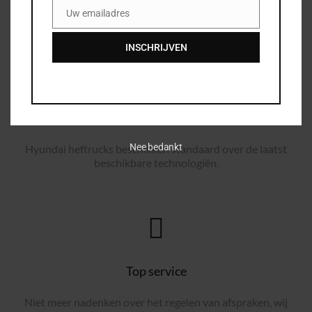
Uw emailadres
Email
INSCHRIJVEN
Nieuwste technologiën
Nee bedankt
Hyundai heftrucks beschikken standaard over de laatst
beschikbare technologiën.
Top service
Niet meer nadenken over het regelen van afspraken, wij