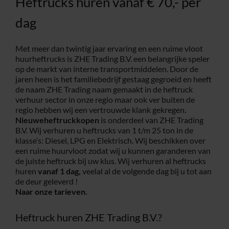
Heftrucks huren vanaf € 70,- per
dag
Met meer dan twintig jaar ervaring en een ruime vloot
huurheftrucks is ZHE Trading B.V. een belangrijke speler
op de markt van interne transportmiddelen. Door de
jaren heen is het familiebedrijf gestaag gegroeid en heeft
de naam ZHE Trading naam gemaakt in de heftruck
verhuur sector in onze regio maar ook ver buiten de
regio hebben wij een vertrouwde klank gekregen.
Nieuweheftruckkopen
is onderdeel van ZHE Trading
B.V. Wij verhuren u heftrucks van 1 t/m 25 ton in de
klasse’s: Diesel, LPG en Elektrisch. Wij beschikken over
een ruime huurvloot zodat wij u kunnen garanderen van
de juiste heftruck bij uw klus. Wij verhuren al heftrucks
huren
vanaf 1 dag,
veelal al de volgende dag bij u tot aan
de deur geleverd !
Naar onze tarieven.
Heftruck huren ZHE Trading B.V.?