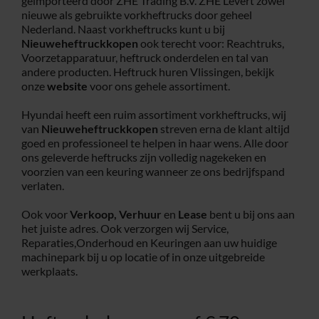
geïmporteerd door ZHE Trading B.V. ZHE Levert zowel
nieuwe als gebruikte vorkheftrucks door geheel
Service
Nederland. Naast vorkheftrucks kunt u bij
Nieuweheftruckkopen
ook terecht voor: Reachtruks,
Voorzetapparatuur, heftruck onderdelen en tal van
andere producten. Heftruck huren Vlissingen, bekijk
Contac
onze
website
voor ons gehele assortiment.
Hyundai heeft een ruim assortiment vorkheftrucks, wij
Vacatur
van
Nieuweheftruckkopen
streven erna de klant altijd
goed en professioneel te helpen in haar wens. Alle door
ons geleverde heftrucks zijn volledig nagekeken en
voorzien van een keuring wanneer ze ons bedrijfspand
verlaten.
Ook voor
Verkoop,
Verhuur
en
Lease
bent u bij ons aan
het juiste adres. Ook verzorgen wij Service,
Reparaties,Onderhoud en Keuringen aan uw huidige
machinepark bij u op locatie of in onze uitgebreide
werkplaats.