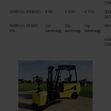
250
3000 t/m 3500 KG
€ 80
€ 200
€ 700
300
350
4000 t/m 25.000
Op
Op
Op
400
KG
aanvraag
aanvraag
aanvraag
450
550