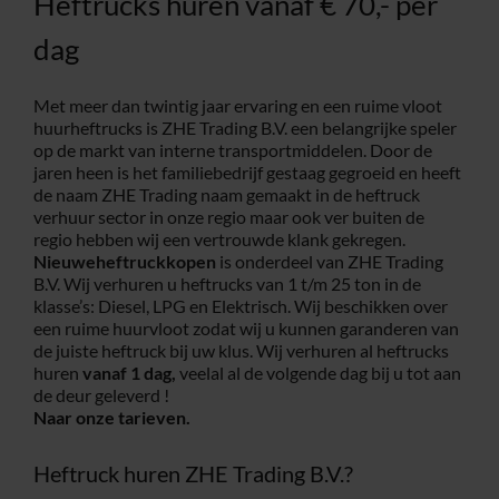
Heftrucks huren vanaf € 70,- per
dag
Met meer dan twintig jaar ervaring en een ruime vloot
huurheftrucks is ZHE Trading B.V. een belangrijke speler
op de markt van interne transportmiddelen. Door de
jaren heen is het familiebedrijf gestaag gegroeid en heeft
de naam ZHE Trading naam gemaakt in de heftruck
verhuur sector in onze regio maar ook ver buiten de
regio hebben wij een vertrouwde klank gekregen.
Nieuweheftruckkopen
is onderdeel van ZHE Trading
B.V. Wij verhuren u heftrucks van 1 t/m 25 ton in de
klasse’s: Diesel, LPG en Elektrisch. Wij beschikken over
een ruime huurvloot zodat wij u kunnen garanderen van
de juiste heftruck bij uw klus. Wij verhuren al heftrucks
huren
vanaf 1 dag,
veelal al de volgende dag bij u tot aan
de deur geleverd !
Naar onze tarieven.
Heftruck huren ZHE Trading B.V.?