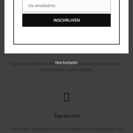
Uw emailadres
Email
INSCHRIJVEN
Nieuwste technologiën
Nee bedankt
Hyundai heftrucks beschikken standaard over de laatst
beschikbare technologiën.
Top service
Niet meer nadenken over het regelen van afspraken, wij