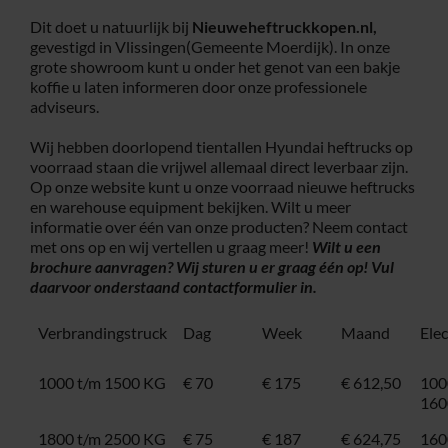
Dit doet u natuurlijk bij
Nieuweheftruckkopen.nl,
gevestigd in Vlissingen(Gemeente Moerdijk). In onze
grote showroom kunt u onder het genot van een bakje
koffie u laten informeren door onze professionele
adviseurs.
Wij hebben doorlopend tientallen Hyundai heftrucks op
voorraad staan die vrijwel allemaal direct leverbaar zijn.
Op onze website kunt u onze voorraad nieuwe heftrucks
en warehouse equipment bekijken. Wilt u meer
informatie over één van onze producten? Neem contact
met ons op en wij vertellen u graag meer!
Wilt u een
brochure aanvragen? Wij sturen u er graag één op! Vul
daarvoor onderstaand
contactformulier
in.
Verbrandingstruck
Dag
Week
Maand
Ele
1000 t/m 1500 KG
€ 70
€ 175
€ 612,50
100
160
1800 t/m 2500 KG
€ 75
€ 187
€ 624,75
160