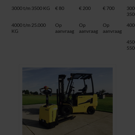
3000 t/m 3500 KG
€ 80
€ 200
€ 700
300
350
4000 t/m 25.000
Op
Op
Op
400
KG
aanvraag
aanvraag
aanvraag
450
550