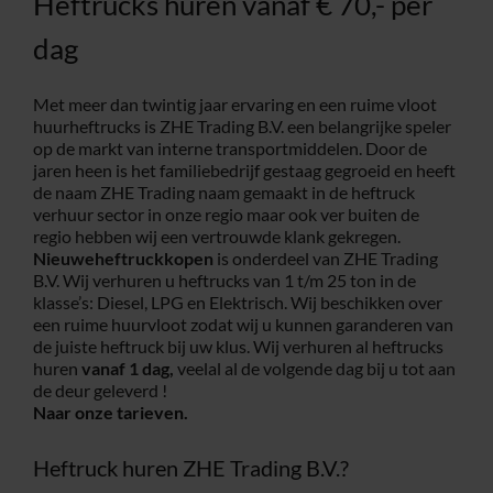
Heftrucks huren vanaf € 70,- per
dag
Met meer dan twintig jaar ervaring en een ruime vloot
huurheftrucks is ZHE Trading B.V. een belangrijke speler
op de markt van interne transportmiddelen. Door de
jaren heen is het familiebedrijf gestaag gegroeid en heeft
de naam ZHE Trading naam gemaakt in de heftruck
verhuur sector in onze regio maar ook ver buiten de
regio hebben wij een vertrouwde klank gekregen.
Nieuweheftruckkopen
is onderdeel van ZHE Trading
B.V. Wij verhuren u heftrucks van 1 t/m 25 ton in de
klasse’s: Diesel, LPG en Elektrisch. Wij beschikken over
een ruime huurvloot zodat wij u kunnen garanderen van
de juiste heftruck bij uw klus. Wij verhuren al heftrucks
huren
vanaf 1 dag,
veelal al de volgende dag bij u tot aan
de deur geleverd !
Naar onze tarieven.
Heftruck huren ZHE Trading B.V.?