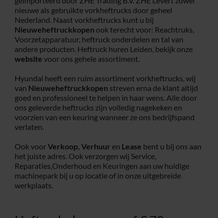
geïmporteerd door ZHE Trading B.V. ZHE Levert zowel
nieuwe als gebruikte vorkheftrucks door geheel
Service
Nederland. Naast vorkheftrucks kunt u bij
Nieuweheftruckkopen
ook terecht voor: Reachtruks,
Voorzetapparatuur, heftruck onderdelen en tal van
andere producten. Heftruck huren Leiden, bekijk onze
Contac
website
voor ons gehele assortiment.
Hyundai heeft een ruim assortiment vorkheftrucks, wij
Vacatur
van
Nieuweheftruckkopen
streven erna de klant altijd
goed en professioneel te helpen in haar wens. Alle door
ons geleverde heftrucks zijn volledig nagekeken en
voorzien van een keuring wanneer ze ons bedrijfspand
verlaten.
Ook voor
Verkoop,
Verhuur
en
Lease
bent u bij ons aan
het juiste adres. Ook verzorgen wij Service,
Reparaties,Onderhoud en Keuringen aan uw huidige
machinepark bij u op locatie of in onze uitgebreide
werkplaats.