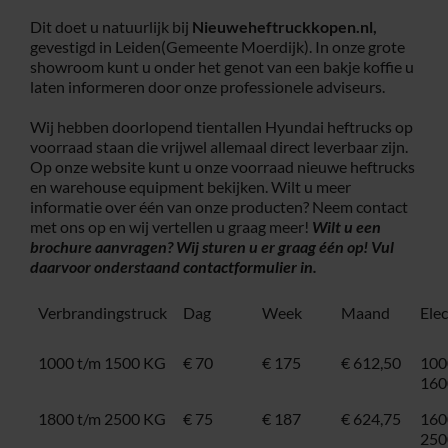
Dit doet u natuurlijk bij
Nieuweheftruckkopen.nl,
gevestigd in Leiden(Gemeente Moerdijk). In onze grote
showroom kunt u onder het genot van een bakje koffie u
laten informeren door onze professionele adviseurs.
Wij hebben doorlopend tientallen Hyundai heftrucks op
voorraad staan die vrijwel allemaal direct leverbaar zijn.
Op onze website kunt u onze voorraad nieuwe heftrucks
en warehouse equipment bekijken. Wilt u meer
informatie over één van onze producten? Neem contact
met ons op en wij vertellen u graag meer!
Wilt u een
brochure aanvragen? Wij sturen u er graag één op! Vul
daarvoor onderstaand
contactformulier
in.
Verbrandingstruck
Dag
Week
Maand
Ele
1000 t/m 1500 KG
€ 70
€ 175
€ 612,50
100
160
1800 t/m 2500 KG
€ 75
€ 187
€ 624,75
160
250