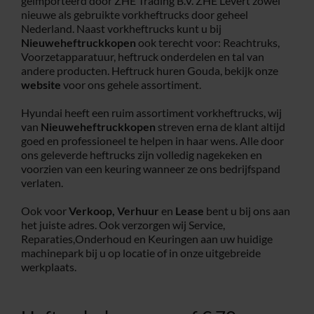
geïmporteerd door ZHE Trading B.V. ZHE Levert zowel
nieuwe als gebruikte vorkheftrucks door geheel
Service
Nederland. Naast vorkheftrucks kunt u bij
Nieuweheftruckkopen
ook terecht voor: Reachtruks,
Voorzetapparatuur, heftruck onderdelen en tal van
andere producten. Heftruck huren Gouda, bekijk onze
Contac
website
voor ons gehele assortiment.
Hyundai heeft een ruim assortiment vorkheftrucks, wij
Vacatur
van
Nieuweheftruckkopen
streven erna de klant altijd
goed en professioneel te helpen in haar wens. Alle door
ons geleverde heftrucks zijn volledig nagekeken en
voorzien van een keuring wanneer ze ons bedrijfspand
verlaten.
Ook voor
Verkoop,
Verhuur
en
Lease
bent u bij ons aan
het juiste adres. Ook verzorgen wij Service,
Reparaties,Onderhoud en Keuringen aan uw huidige
machinepark bij u op locatie of in onze uitgebreide
werkplaats.