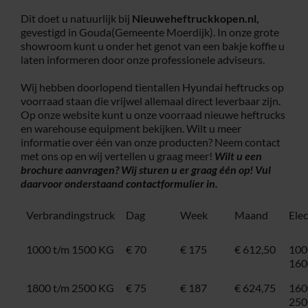
Dit doet u natuurlijk bij
Nieuweheftruckkopen.nl,
gevestigd in Gouda(Gemeente Moerdijk). In onze grote
showroom kunt u onder het genot van een bakje koffie u
laten informeren door onze professionele adviseurs.
Wij hebben doorlopend tientallen Hyundai heftrucks op
voorraad staan die vrijwel allemaal direct leverbaar zijn.
Op onze website kunt u onze voorraad nieuwe heftrucks
en warehouse equipment bekijken. Wilt u meer
informatie over één van onze producten? Neem contact
met ons op en wij vertellen u graag meer!
Wilt u een
brochure aanvragen? Wij sturen u er graag één op! Vul
daarvoor onderstaand
contactformulier
in.
Verbrandingstruck
Dag
Week
Maand
Ele
1000 t/m 1500 KG
€ 70
€ 175
€ 612,50
100
160
1800 t/m 2500 KG
€ 75
€ 187
€ 624,75
160
250