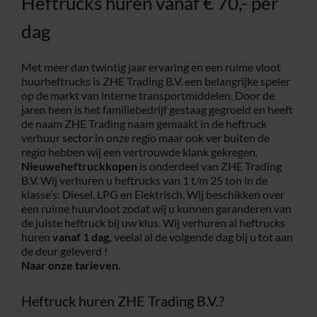
Heftrucks huren vanaf € 70,- per
dag
Met meer dan twintig jaar ervaring en een ruime vloot
huurheftrucks is ZHE Trading B.V. een belangrijke speler
op de markt van interne transportmiddelen. Door de
jaren heen is het familiebedrijf gestaag gegroeid en heeft
de naam ZHE Trading naam gemaakt in de heftruck
verhuur sector in onze regio maar ook ver buiten de
regio hebben wij een vertrouwde klank gekregen.
Nieuweheftruckkopen
is onderdeel van ZHE Trading
B.V. Wij verhuren u heftrucks van 1 t/m 25 ton in de
klasse’s: Diesel, LPG en Elektrisch. Wij beschikken over
een ruime huurvloot zodat wij u kunnen garanderen van
de juiste heftruck bij uw klus. Wij verhuren al heftrucks
huren
vanaf 1 dag,
veelal al de volgende dag bij u tot aan
de deur geleverd !
Naar onze tarieven.
Heftruck huren ZHE Trading B.V.?