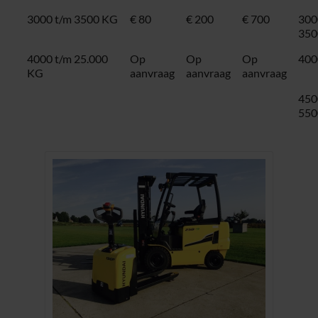
3000 t/m 3500 KG
€ 80
€ 200
€ 700
300
350
4000 t/m 25.000
Op
Op
Op
400
KG
aanvraag
aanvraag
aanvraag
450
550