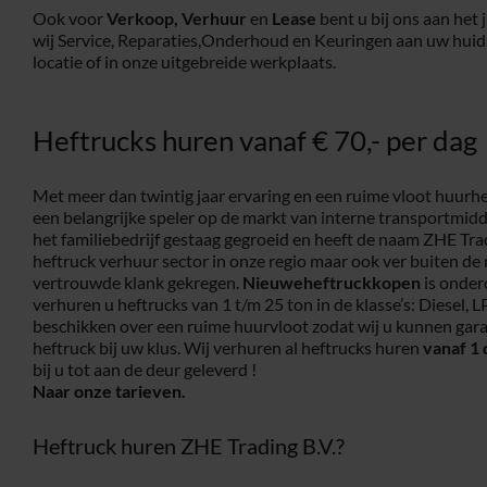
Ook voor
Verkoop,
Verhuur
en
Lease
bent u bij ons aan het 
wij Service, Reparaties,Onderhoud en Keuringen aan uw huid
locatie of in onze uitgebreide werkplaats.
Heftrucks huren vanaf € 70,- per dag
Met meer dan twintig jaar ervaring en een ruime vloot huurhe
een belangrijke speler op de markt van interne transportmidd
het familiebedrijf gestaag gegroeid en heeft de naam ZHE Tr
heftruck verhuur sector in onze regio maar ook ver buiten de
vertrouwde klank gekregen.
Nieuweheftruckkopen
is onder
verhuren u heftrucks van 1 t/m 25 ton in de klasse’s: Diesel, L
beschikken over een ruime huurvloot zodat wij u kunnen gara
heftruck bij uw klus. Wij verhuren al heftrucks huren
vanaf 1 
bij u tot aan de deur geleverd !
Naar onze tarieven.
Heftruck huren ZHE Trading B.V.?