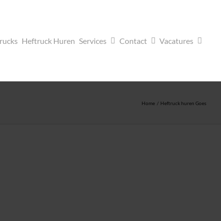
trucks
Heftruck Huren
Services
Contact
Vacatures
Home
Heftruck huren Goes