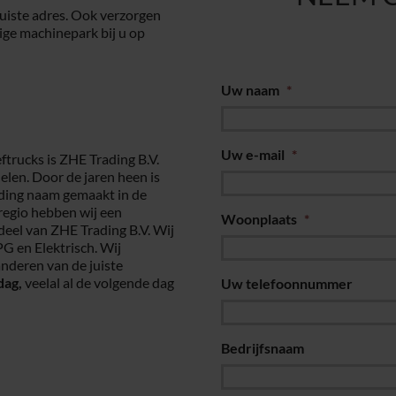
juiste adres. Ook verzorgen
ige machinepark bij u op
Uw naam
*
Uw e-mail
*
ftrucks is ZHE Trading B.V.
elen. Door de jaren heen is
ading naam gemaakt in de
 regio hebben wij een
Woonplaats
*
deel van ZHE Trading B.V. Wij
PG en Elektrisch. Wij
nderen van de juiste
dag,
veelal al de volgende dag
Uw telefoonnummer
Bedrijfsnaam