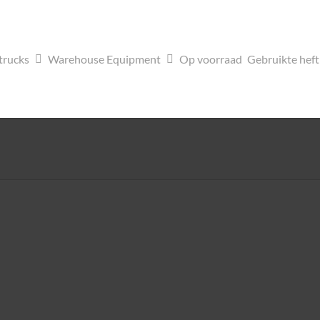
trucks
Warehouse Equipment
Op voorraad
Gebruikte hef