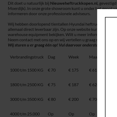
Dit doet u natuurlijk bij
Nieuweheftruckkopen.nl,
gevestig
Moerdijk). In onze grote showroom kunt u onder het genot van
informeren door onze professionele adviseurs.
Wij hebben doorlopend tientallen Hyundai heftrucks op voorr
allemaal direct leverbaar zijn. Op onze website kunt u onze 
warehouse equipment bekijken. Wilt u meer informatie over 
Neem contact met ons op en wij vertellen u graag meer!
Wilt 
Wij sturen u er graag één op! Vul daarvoor onderstaand
contac
Verbrandingstruck
Dag
Week
Maand
Ele
1000 t/m 1500 KG
€ 70
€ 175
€ 612,50
100
160
1800 t/m 2500 KG
€ 75
€ 187
€ 624,75
160
250
3000 t/m 3500 KG
€ 80
€ 200
€ 700
300
350
4000 t/m 25.000
Op
Op
Op
400