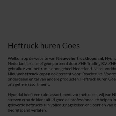
Heftruck huren Goes
Welkom op de website van
Nieuweheftruckkopen.nl,
Hyunda
Nederland exclusief geïmporteerd door ZHE Trading B.V. ZHE
gebruikte vorkheftrucks door geheel Nederland. Naast vorkhe
Nieuweheftruckkopen
ook terecht voor: Reachtruks, Voorz
onderdelen en tal van andere producten. Heftruck huren Goes
ons gehele assortiment.
Hyundai heeft een ruim assortiment vorkheftrucks, wij van
N
streven erna de klant altijd goed en professioneel te helpen i
geleverde heftrucks zijn volledig nagekeken en voorzien van 
bedrijfspand verlaten.