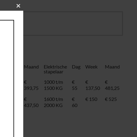
Close
this
module
Week
Maand
Elektrische
Dag
Week
Maand
stapelaar
€
€
1000 t/m
€
€
€
112,50
393,75
1500 KG
55
137,50
481,25
€ 125
€
1600 t/m
€
€ 150
€ 525
437,50
2000 KG
60