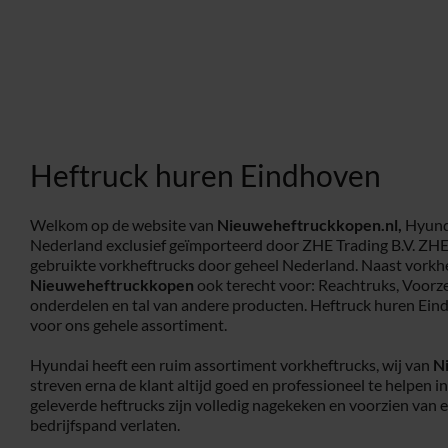
Heftruck huren Eindhoven
Welkom op de website van
Nieuweheftruckkopen.nl,
Hyunda
Nederland exclusief geïmporteerd door ZHE Trading B.V. ZHE
gebruikte vorkheftrucks door geheel Nederland. Naast vorkhe
Nieuweheftruckkopen
ook terecht voor: Reachtruks, Voorz
onderdelen en tal van andere producten. Heftruck huren Ein
voor ons gehele assortiment.
Hyundai heeft een ruim assortiment vorkheftrucks, wij van
N
streven erna de klant altijd goed en professioneel te helpen i
geleverde heftrucks zijn volledig nagekeken en voorzien van 
bedrijfspand verlaten.