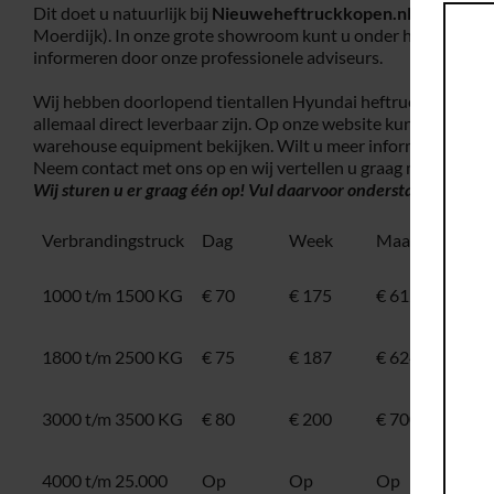
Dit doet u natuurlijk bij
Nieuweheftruckkopen.nl,
gevestig
Moerdijk). In onze grote showroom kunt u onder het genot van
informeren door onze professionele adviseurs.
Wij hebben doorlopend tientallen Hyundai heftrucks op voorr
allemaal direct leverbaar zijn. Op onze website kunt u onze 
warehouse equipment bekijken. Wilt u meer informatie over 
Neem contact met ons op en wij vertellen u graag meer!
Wilt 
Wij sturen u er graag één op! Vul daarvoor onderstaand
contac
Verbrandingstruck
Dag
Week
Maand
Ele
1000 t/m 1500 KG
€ 70
€ 175
€ 612,50
100
160
1800 t/m 2500 KG
€ 75
€ 187
€ 624,75
160
250
3000 t/m 3500 KG
€ 80
€ 200
€ 700
300
350
4000 t/m 25.000
Op
Op
Op
400