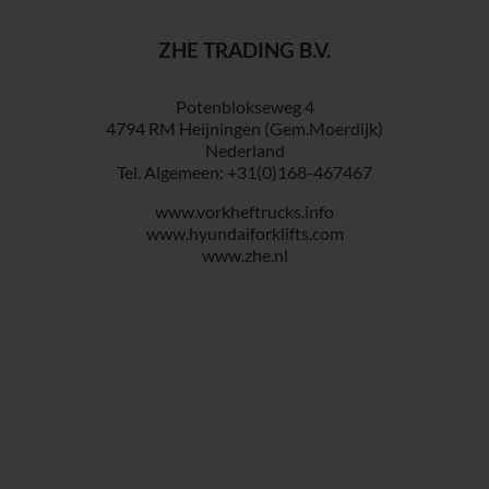
ZHE TRADING B.V.
Potenblokseweg 4
4794 RM Heijningen (Gem.Moerdijk)
Nederland
Tel. Algemeen: +31(0)168-467467
www.vorkheftrucks.info
www.hyundaiforklifts.com
www.zhe.nl