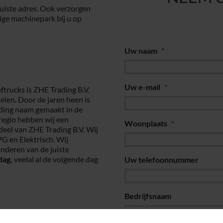
juiste adres. Ook verzorgen
ige machinepark bij u op
Uw naam
*
Uw e-mail
*
ftrucks is ZHE Trading B.V.
elen. Door de jaren heen is
ading naam gemaakt in de
 regio hebben wij een
Woonplaats
*
deel van ZHE Trading B.V. Wij
PG en Elektrisch. Wij
nderen van de juiste
dag,
veelal al de volgende dag
Uw telefoonnummer
Bedrijfsnaam