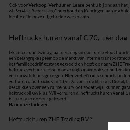
Ook voor
Verkoop,
Verhuur
en
Lease
bent u bij ons aan het 
wij Service, Reparaties,Onderhoud en Keuringen aan uw huid
locatie of in onze uitgebreide werkplaats.
Heftrucks huren vanaf € 70,- per dag
Met meer dan twintig jaar ervaring en een ruime vloot huurhe
een belangrijke speler op de markt van interne transportmidd
het familiebedrijf gestaag gegroeid en heeft de naam ZHE Tr
heftruck verhuur sector in onze regio maar ook ver buiten de
vertrouwde klank gekregen.
Nieuweheftruckkopen
is onder
verhuren u heftrucks van 1 t/m 25 ton in de klasse’s: Diesel, L
beschikken over een ruime huurvloot zodat wij u kunnen gara
heftruck bij uw klus. Wij verhuren al heftrucks huren
vanaf 1 
bij u tot aan de deur geleverd !
Naar onze tarieven.
Heftruck huren ZHE Trading B.V.?