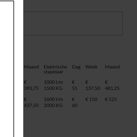
Week
Maand
Elektrische
Dag
Week
Maand
stapelaar
€
€
1000 t/m
€
€
€
112,50
393,75
1500 KG
55
137,50
481,25
€ 125
€
1600 t/m
€
€ 150
€ 525
437,50
2000 KG
60