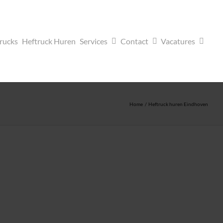
trucks
Heftruck Huren
Services
Contact
Vacatures
Home
Heftruck huren Eindhoven