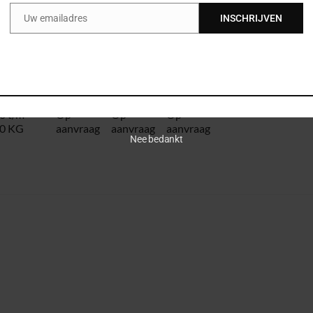
0 KG
2000 KG
45
Uw emailadres
INSCHRIJVEN
Email
0 t/m
€ 105
€ 262,50
€ 918,75
0 KG
0 KG
€ 145
€ 362,50
€
1268,75
0 t/m
Op
Op
Op
0 KG
aanvraag
aanvraag
aanvraag
Nee bedankt