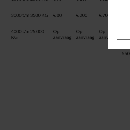
250
3000 t/m 3500 KG
€ 80
€ 200
€ 700
300
350
4000 t/m 25.000
Op
Op
Op
400
KG
aanvraag
aanvraag
aanvraag
450
550