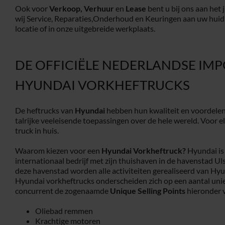
Ook voor
Verkoop,
Verhuur
en
Lease
bent u bij ons aan het 
wij Service, Reparaties,Onderhoud en Keuringen aan uw huid
locatie of in onze uitgebreide werkplaats.
DE OFFICIËLE NEDERLANDSE IM
HYUNDAI VORKHEFTRUCKS
De heftrucks van
Hyundai
hebben hun kwaliteit en voordelen
talrijke veeleisende toepassingen over de hele wereld. Voor el
truck in huis.
Waarom kiezen voor een
Hyundai Vorkheftruck?
Hyundai is 
internationaal bedrijf met zijn thuishaven in de havenstad U
deze havenstad worden alle activiteiten gerealiseerd van Hyu
Hyundai vorkheftrucks onderscheiden zich op een aantal uni
concurrent de zogenaamde
Unique Selling Points
hieronder v
Oliebad remmen
Krachtige motoren