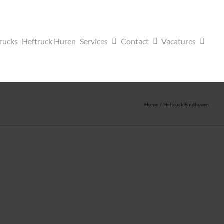
trucks
Heftruck Huren
Services
Contact
Vacatures
Home
Heftruck Eindhoven