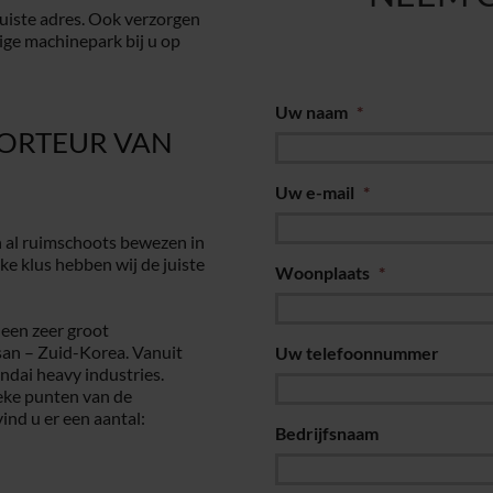
juiste adres. Ook verzorgen
ige machinepark bij u op
Uw naam
*
PORTEUR VAN
Uw e-mail
*
 al ruimschoots bewezen in
ke klus hebben wij de juiste
Woonplaats
*
een zeer groot
lsan – Zuid-Korea. Vanuit
Uw telefoonnummer
ndai heavy industries.
eke punten van de
ind u er een aantal:
Bedrijfsnaam