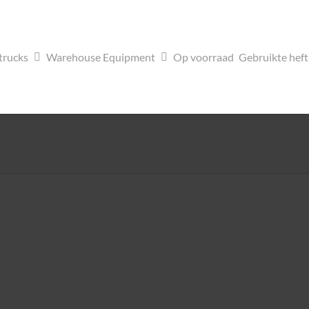
trucks
Warehouse Equipment
Op voorraad
Gebruikte hef