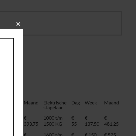
Close
this
module
Week
Maand
Elektrische
Dag
Week
Maand
stapelaar
€
€
1000 t/m
€
€
€
112,50
393,75
1500 KG
55
137,50
481,25
€ 125
€
1600 t/m
€
€ 150
€ 525