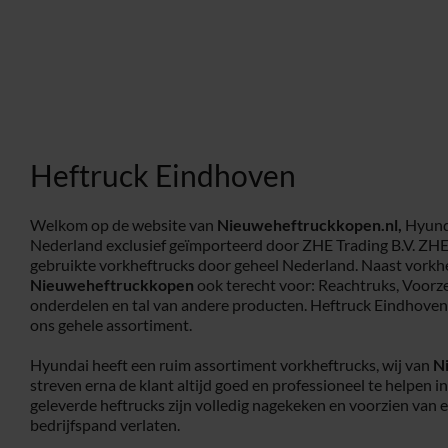
Heftruck Eindhoven
Welkom op de website van
Nieuweheftruckkopen.nl,
Hyunda
Nederland exclusief geïmporteerd door ZHE Trading B.V. ZHE
gebruikte vorkheftrucks door geheel Nederland. Naast vorkhe
Nieuweheftruckkopen
ook terecht voor: Reachtruks, Voorz
onderdelen en tal van andere producten. Heftruck Eindhoven
ons gehele assortiment.
Hyundai heeft een ruim assortiment vorkheftrucks, wij van
N
streven erna de klant altijd goed en professioneel te helpen i
geleverde heftrucks zijn volledig nagekeken en voorzien van 
bedrijfspand verlaten.