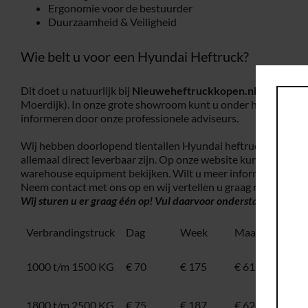
Ergonomie voor de bestuurder
Duurzaamheid & Veiligheid
Wie belt u voor een Hyundai Heftruck?
Dit doet u natuurlijk bij
Nieuweheftruckkopen.nl,
gevestigd
Moerdijk). In onze grote showroom kunt u onder het genot van
informeren door onze professionele adviseurs.
Wij hebben doorlopend tientallen Hyundai heftrucks op voorr
allemaal direct leverbaar zijn. Op onze website kunt u onze 
warehouse equipment bekijken. Wilt u meer informatie over 
Neem contact met ons op en wij vertellen u graag meer!
Wilt 
Wij sturen u er graag één op! Vul daarvoor onderstaand
contac
Verbrandingstruck
Dag
Week
Maand
Ele
1000 t/m 1500 KG
€ 70
€ 175
€ 612,50
100
160
1800 t/m 2500 KG
€ 75
€ 187
€ 624,75
160