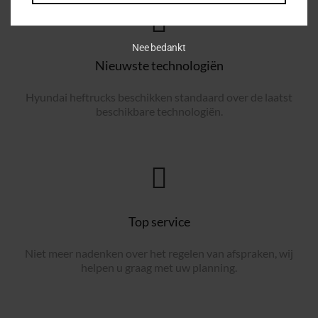
Nee bedankt
Nieuwste technologiën
Hyundai heftrucks beschikken standaard over de laatst
beschikbare technologiën.
Top service
Niet meer nadenken over het regelen van afspraken, wij
helpen u graag met uw planning.