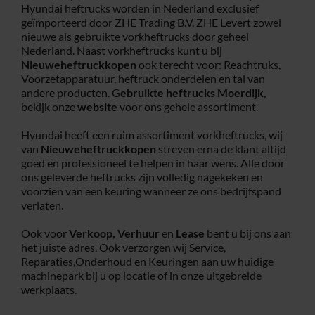
Hyundai heftrucks worden in Nederland exclusief
geïmporteerd door ZHE Trading B.V. ZHE Levert zowel
Service
nieuwe als gebruikte vorkheftrucks door geheel
Nederland. Naast vorkheftrucks kunt u bij
Nieuweheftruckkopen
ook terecht voor: Reachtruks,
Contac
Voorzetapparatuur, heftruck onderdelen en tal van
andere producten. G
ebruikte heftrucks
Moerdijk,
bekijk onze
website
voor ons gehele assortiment.
Vacatur
Hyundai heeft een ruim assortiment vorkheftrucks, wij
van
Nieuweheftruckkopen
streven erna de klant altijd
goed en professioneel te helpen in haar wens. Alle door
ons geleverde heftrucks zijn volledig nagekeken en
voorzien van een keuring wanneer ze ons bedrijfspand
verlaten.
Ook voor
Verkoop,
Verhuur
en
Lease
bent u bij ons aan
het juiste adres. Ook verzorgen wij Service,
Reparaties,Onderhoud en Keuringen aan uw huidige
machinepark bij u op locatie of in onze uitgebreide
werkplaats.