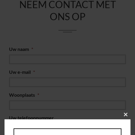
NEEM CONTACT MET
ONS OP
Uw naam
*
Uw e-mail
*
Woonplaats
*
Uw telefoonnummer
Clos
this
modu