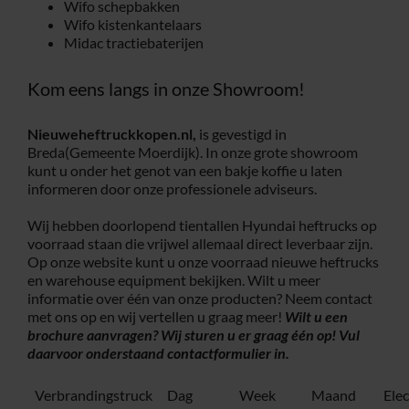
Wifo schepbakken
Wifo kistenkantelaars
Midac tractiebaterijen
Kom eens langs in onze Showroom!
Nieuweheftruckkopen.nl,
is gevestigd in
Breda(Gemeente Moerdijk). In onze grote showroom
kunt u onder het genot van een bakje koffie u laten
informeren door onze professionele adviseurs.
Wij hebben doorlopend tientallen Hyundai heftrucks op
voorraad staan die vrijwel allemaal direct leverbaar zijn.
Op onze website kunt u onze voorraad nieuwe heftrucks
en warehouse equipment bekijken. Wilt u meer
informatie over één van onze producten? Neem contact
met ons op en wij vertellen u graag meer!
Wilt u een
brochure aanvragen? Wij sturen u er graag één op! Vul
daarvoor onderstaand
contactformulier
in.
Verbrandingstruck
Dag
Week
Maand
Ele