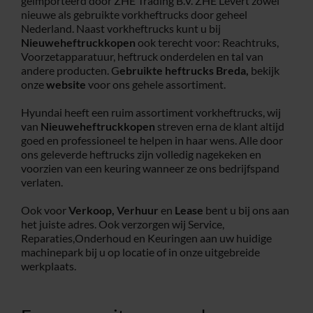
geïmporteerd door ZHE Trading B.V. ZHE Levert zowel
nieuwe als gebruikte vorkheftrucks door geheel
Service
Nederland. Naast vorkheftrucks kunt u bij
Nieuweheftruckkopen
ook terecht voor: Reachtruks,
Voorzetapparatuur, heftruck onderdelen en tal van
andere producten. G
ebruikte heftrucks
Breda,
bekijk
Contac
onze
website
voor ons gehele assortiment.
Hyundai heeft een ruim assortiment vorkheftrucks, wij
Vacatur
van
Nieuweheftruckkopen
streven erna de klant altijd
goed en professioneel te helpen in haar wens. Alle door
ons geleverde heftrucks zijn volledig nagekeken en
voorzien van een keuring wanneer ze ons bedrijfspand
verlaten.
Ook voor
Verkoop,
Verhuur
en
Lease
bent u bij ons aan
het juiste adres. Ook verzorgen wij Service,
Reparaties,Onderhoud en Keuringen aan uw huidige
machinepark bij u op locatie of in onze uitgebreide
werkplaats.