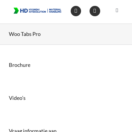
Ga
naar
Toggle
inhoud
Navigat
Home
Woo Tabs Pro
Heftruc
Brochure
Wareho
Op voo
Video’s
Gebruik
Heftruc
Vraag informatie aan