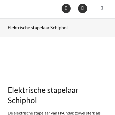
Ga
naar
Toggle
inhoud
Navigat
Home
Elektrische stapelaar Schiphol
Heftruc
Wareho
Op voo
Elektrische stapelaar
Gebruik
Schiphol
Heftruc
De elektrische stapelaar van Hyundai: zowel sterk als