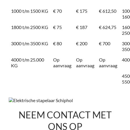
1000 t/m 1500 KG
€ 70
€ 175
€ 612,50
100
160
1800 t/m 2500 KG
€ 75
€ 187
€ 624,75
160
250
3000 t/m 3500 KG
€ 80
€ 200
€ 700
300
350
4000 t/m 25.000
Op
Op
Op
400
KG
aanvraag
aanvraag
aanvraag
450
550
NEEM CONTACT MET
ONS OP