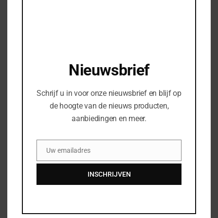
Uw naam
*
Nieuwsbrief
Uw e-mail
*
Schrijf u in voor onze nieuwsbrief en blijf op
de hoogte van de nieuws producten,
aanbiedingen en meer.
Woonplaats
*
Uw emailadres
Email
Uw telefoonnummer
INSCHRIJVEN
Bedrijfsnaam