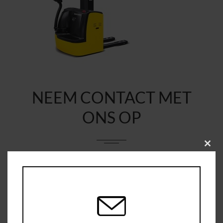
NEEM CONTACT MET
ONS OP
Clos
this
modu
Uw naam
*
Uw e-mail
*