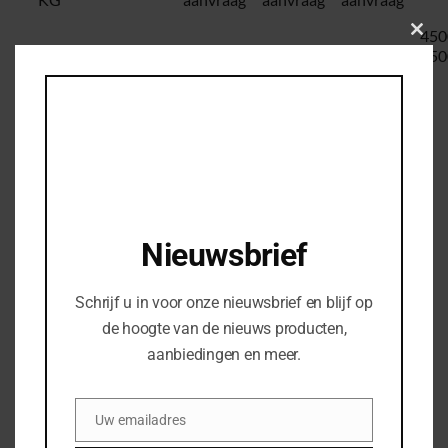
450
Clos
550
this
modu
NEEM CONTACT MET
ONS OP
Nieuwsbrief
Schrijf u in voor onze nieuwsbrief en blijf op
Uw naam
*
de hoogte van de nieuws producten,
aanbiedingen en meer.
Uw e-mail
*
Uw emailadres
Email