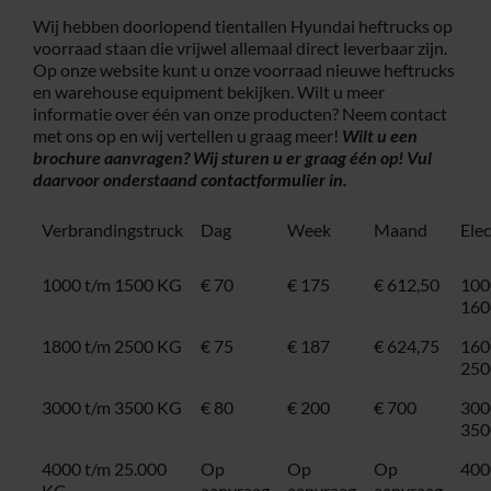
Wij hebben doorlopend tientallen Hyundai heftrucks op
voorraad staan die vrijwel allemaal direct leverbaar zijn.
Op onze website kunt u onze voorraad nieuwe heftrucks
en warehouse equipment bekijken. Wilt u meer
informatie over één van onze producten? Neem contact
met ons op en wij vertellen u graag meer!
Wilt u een
brochure aanvragen? Wij sturen u er graag één op! Vul
daarvoor onderstaand
contactformulier
in.
Verbrandingstruck
Dag
Week
Maand
Ele
1000 t/m 1500 KG
€ 70
€ 175
€ 612,50
100
160
1800 t/m 2500 KG
€ 75
€ 187
€ 624,75
160
250
3000 t/m 3500 KG
€ 80
€ 200
€ 700
300
350
4000 t/m 25.000
Op
Op
Op
400
KG
aanvraag
aanvraag
aanvraag