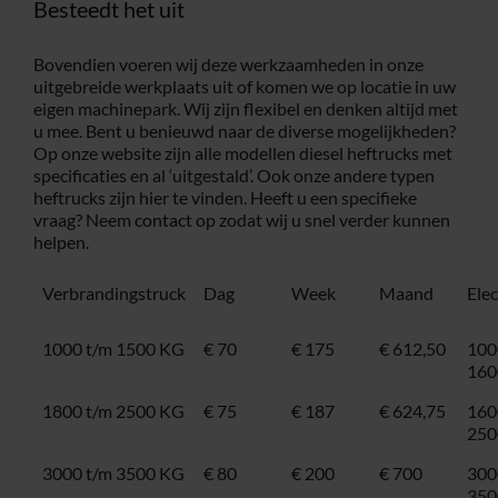
Besteedt het uit
Bovendien voeren wij deze werkzaamheden in onze
uitgebreide werkplaats uit of komen we op locatie in uw
eigen machinepark. Wij zijn flexibel en denken altijd met
u mee. Bent u benieuwd naar de diverse mogelijkheden?
Op onze website zijn alle modellen diesel heftrucks met
specificaties en al ‘uitgestald’. Ook onze andere typen
heftrucks zijn hier te vinden. Heeft u een specifieke
vraag? Neem
contact
op zodat wij u snel verder kunnen
helpen.
Verbrandingstruck
Dag
Week
Maand
Ele
1000 t/m 1500 KG
€ 70
€ 175
€ 612,50
100
160
1800 t/m 2500 KG
€ 75
€ 187
€ 624,75
160
250
3000 t/m 3500 KG
€ 80
€ 200
€ 700
300
350