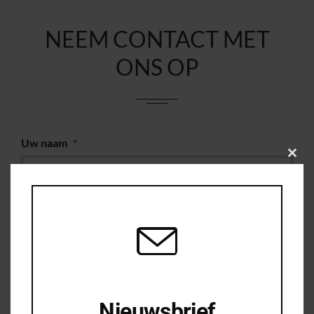
NEEM CONTACT MET
ONS OP
Uw naam
*
Clos
this
modu
Uw e-mail
*
Woonplaats
*
Uw telefoonnummer
Nieuwsbrief