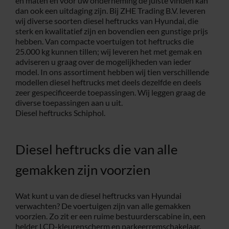
en maten en voor uw onderneming de juiste vinden kan
dan ook een uitdaging zijn. Bij ZHE Trading B.V. leveren
Service
wij diverse soorten diesel heftrucks van Hyundai, die
sterk en kwalitatief zijn en bovendien een gunstige prijs
hebben. Van compacte voertuigen tot heftrucks die
25.000 kg kunnen tillen; wij leveren het met gemak en
Contac
adviseren u graag over de mogelijkheden van ieder
model. In ons assortiment hebben wij tien verschillende
modellen diesel heftrucks met deels dezelfde en deels
Vacatur
zeer gespecificeerde toepassingen. Wij leggen graag de
diverse toepassingen aan u uit.
Diesel heftrucks Schiphol.
Diesel heftrucks die van alle
gemakken zijn voorzien
Wat kunt u van de diesel heftrucks van Hyundai
verwachten? De voertuigen zijn van alle gemakken
voorzien. Zo zit er een ruime bestuurderscabine in, een
helder LCD-kleurenscherm en parkeerremschakelaar.