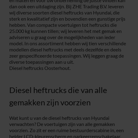
en maten en voor uw onderneming de juiste vinden kan
dan ook een uitdaging zijn. Bij ZHE Trading B.V. leveren
Service
wij diverse soorten diesel heftrucks van Hyundai, die
sterk en kwalitatief zijn en bovendien een gunstige prijs
hebben. Van compacte voertuigen tot heftrucks die
25.000 kg kunnen tillen; wij leveren het met gemak en
Contac
adviseren u graag over de mogelijkheden van ieder
model. In ons assortiment hebben wij tien verschillende
modellen diesel heftrucks met deels dezelfde en deels
Vacatur
zeer gespecificeerde toepassingen. Wij leggen graag de
diverse toepassingen aan u uit.
Diesel heftrucks Oosterhout.
Diesel heftrucks die van alle
gemakken zijn voorzien
Wat kunt u van de diesel heftrucks van Hyundai
verwachten? De voertuigen zijn van alle gemakken
voorzien. Zo zit er een ruime bestuurderscabine in, een
helder LCD-kleurenscherm en parkeerremschakelaar.