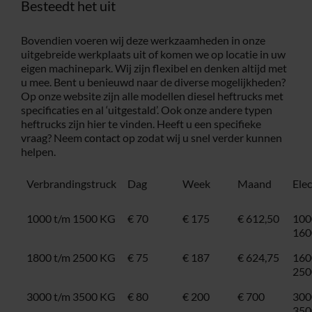
Besteedt het uit
Bovendien voeren wij deze werkzaamheden in onze
uitgebreide werkplaats uit of komen we op locatie in uw
eigen machinepark. Wij zijn flexibel en denken altijd met
u mee. Bent u benieuwd naar de diverse mogelijkheden?
Op onze website zijn alle modellen diesel heftrucks met
specificaties en al ‘uitgestald’. Ook onze andere typen
heftrucks zijn hier te vinden. Heeft u een specifieke
vraag? Neem
contact
op zodat wij u snel verder kunnen
helpen.
Verbrandingstruck
Dag
Week
Maand
Ele
1000 t/m 1500 KG
€ 70
€ 175
€ 612,50
100
160
1800 t/m 2500 KG
€ 75
€ 187
€ 624,75
160
250
3000 t/m 3500 KG
€ 80
€ 200
€ 700
300
350