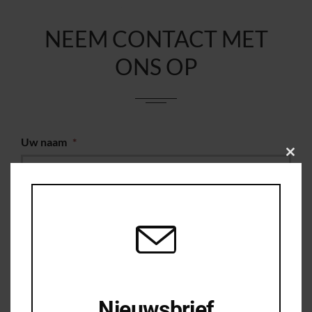
NEEM CONTACT MET
ONS OP
Uw naam
*
Clos
this
modu
Uw e-mail
*
Woonplaats
*
Uw telefoonnummer
Nieuwsbrief