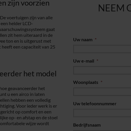
n zijn voorzien
NEEM 
e voertuigen zijn van alle
, een helder LCD-
gwaarschuwingssysteem gaat
len zit hem uiteraard in de
Uw naam
*
wee ton en is uitgerust met
heeft een capaciteit van 25
Uw e-mail
*
eerder het model
Woonplaats
*
 hoe geavanceerder het
unt u een airco in laten
llen hebben een volledig
Uw telefoonnummer
iging. Voor ieder werk is er
 gericht op comfort en een
jke op- en afstap en de stoel
comfortabele wijze wordt
Bedrijfsnaam