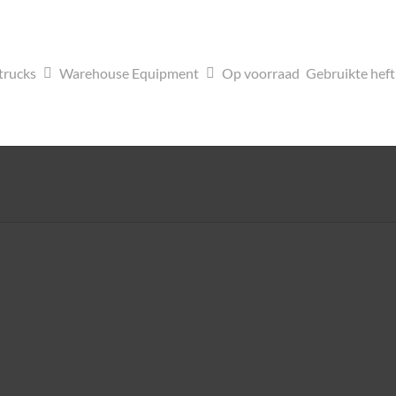
trucks
Warehouse Equipment
Op voorraad
Gebruikte hef