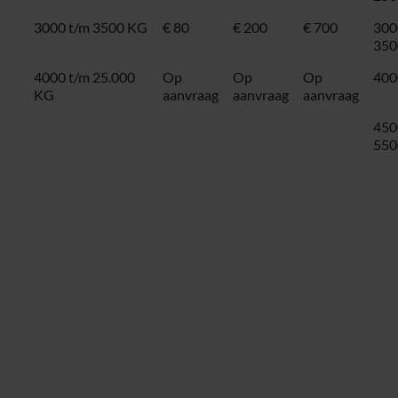
3000 t/m 3500 KG
€ 80
€ 200
€ 700
300
350
4000 t/m 25.000
Op
Op
Op
400
KG
aanvraag
aanvraag
aanvraag
450
550