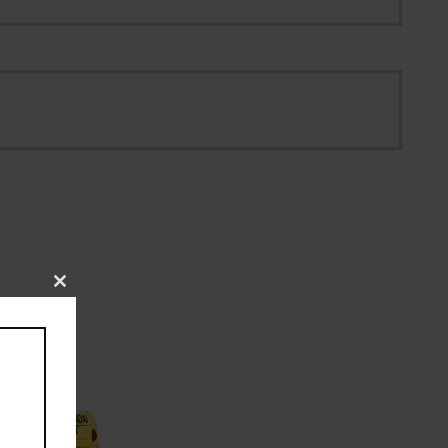
Close
this
module