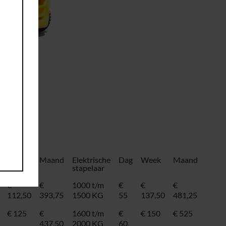
Week
Maand
Elektrische
Dag
Week
Maand
stapelaar
€
€
1000 t/m
€
€
€
112,50
393,75
1500 KG
55
137,50
481,25
€ 125
€
1600 t/m
€
€ 150
€ 525
437,50
2000 KG
60