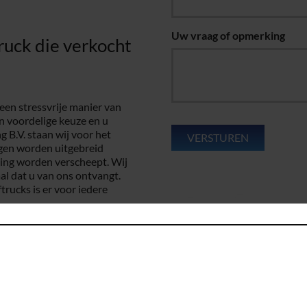
Uw vraag of opmerking
ruck die verkocht
en stressvrije manier van
n voordelige keuze en u
 B.V. staan wij voor het
igen worden uitgebreid
ing worden verscheept. Wij
aal dat u van ons ontvangt.
rucks is er voor iedere
ZHE geen probleem
r, zodat wij volledig op uw
el heftrucks, maar zitten ook