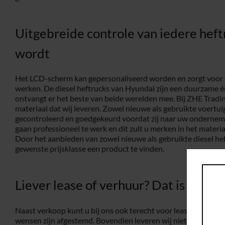
Uitgebreide controle van iedere heft
wordt
Het LCD-scherm kan gepersonaliseerd worden en zorgt voor e
werken. De diesel heftrucks van Hyundai zijn een duurzame é
ontvangt er het beste van beide werelden mee. Bij ZHE Trading
materiaal dat wij leveren. Zowel nieuwe als gebruikte voertu
gecontroleerd en goedgekeurd voordat zij naar uw ondernem
gaan professioneel te werk en dit zult u merken in het materi
Door het aanbieden van zowel nieuwe als gebruikte diesel heft
gewenste prijsklasse een product te vinden.
Liever lease of verhuur? Dat is bij 
Naast verkoop kunt u bij ons ook terecht voor lease en verhuu
wensen zijn afgestemd. Bovendien leveren wij niet alleen dies