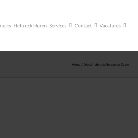
trucks
Heftruck Huren
Services
Contact
Vacatures
Home
Diesel heftrucks Bergen op Zoom