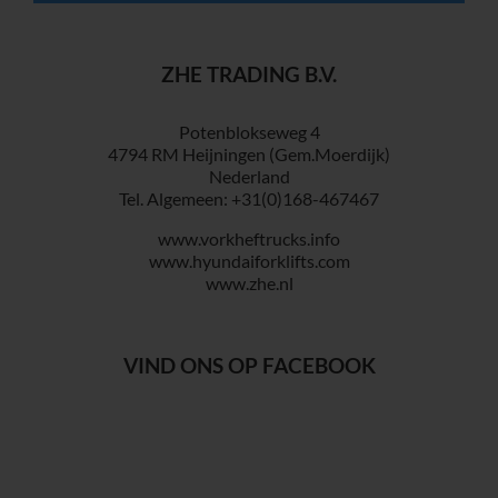
ZHE TRADING B.V.
Potenblokseweg 4
4794 RM Heijningen (Gem.Moerdijk)
Nederland
Tel. Algemeen: +31(0)168-467467
www.vorkheftrucks.info
www.hyundaiforklifts.com
www.zhe.nl
VIND ONS OP FACEBOOK