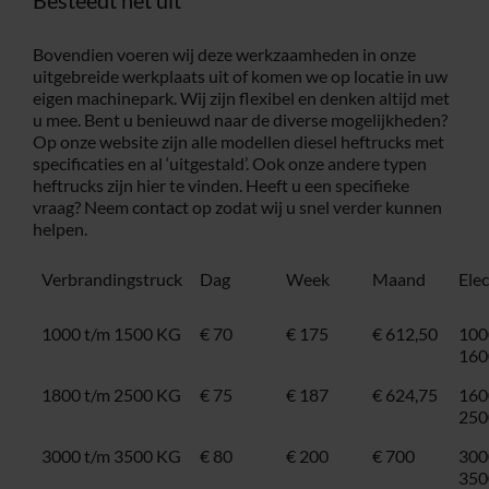
Bovendien voeren wij deze werkzaamheden in onze
uitgebreide werkplaats uit of komen we op locatie in uw
eigen machinepark. Wij zijn flexibel en denken altijd met
u mee. Bent u benieuwd naar de diverse mogelijkheden?
Op onze website zijn alle modellen diesel heftrucks met
specificaties en al ‘uitgestald’. Ook onze andere typen
heftrucks zijn hier te vinden. Heeft u een specifieke
vraag? Neem
contact
op zodat wij u snel verder kunnen
helpen.
Verbrandingstruck
Dag
Week
Maand
Ele
1000 t/m 1500 KG
€ 70
€ 175
€ 612,50
100
160
1800 t/m 2500 KG
€ 75
€ 187
€ 624,75
160
250
3000 t/m 3500 KG
€ 80
€ 200
€ 700
300
350