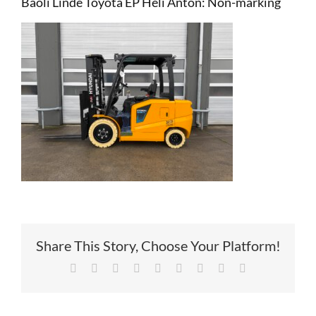
Baoli Linde Toyota EP Heli Anton: Non-marking
Service
Contac
Vacatur
Share This Story, Choose Your Platform!
Facebook
X
Reddit
LinkedIn
Tumblr
Pinterest
Vk
Xing
E-
mail