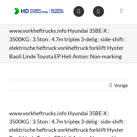
Ga
naar
Toggle
inhoud
Navigat
Home
www.vorkheftrucks.info Hyundai 35BE-X :
3500KG : 3.5ton : 4.7m triplex 3-delig : side-shift :
Heftruc
elektrische heftruck vorkheftruck forklift Hyster
Baoli Linde Toyota EP Heli Anton: Non-marking
Wareho
Vorige
Op voo
Gebruik
www.vorkheftrucks.info Hyundai 35BE-X :
3500KG : 3.5ton : 4.7m triplex 3-delig : side-shift :
Heftruc
elektrische heftruck vorkheftruck forklift Hyster