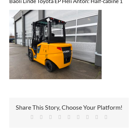
Baoli Linde Toyota EP Heli Anton: Half-cabine 1
Service
Contac
Vacatur
Share This Story, Choose Your Platform!
Facebook
X
Reddit
LinkedIn
Tumblr
Pinterest
Vk
Xing
E-
mail