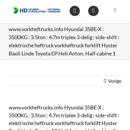
Ga
naar
Toggle
inhoud
Navigat
Home
www.vorkheftrucks.info Hyundai 35BE-X :
3500KG : 3.5ton : 4.7m triplex 3-delig : side-shift :
Heftruc
elektrische heftruck vorkheftruck forklift Hyster
Baoli Linde Toyota EP Heli Anton: Half-cabine 1
Wareho
Vorige
Op voo
Gebruik
www.vorkheftrucks.info Hyundai 35BE-X :
3500KG : 3.5ton : 4.7m triplex 3-delig : side-shift :
Heftruc
elektrische heftruck vorkheftruck forklift Hyster