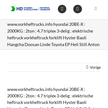
Ga
naar
Toggle
inhoud
Navigat
Home
www.vorkheftrucks.info hyundai 20BE-X :
2000KG : 2ton : 4.7 triplex 3-delig : elektrische
Heftruc
heftruck vorkheftruck forklift Hyster Baoli
Hangcha Doosan Linde Toyota EP Heli Still Anton
Wareho
Vorige
Op voo
Gebruik
www.vorkheftrucks.info hyundai 20BE-X :
2000KG : 2ton : 4.7 triplex 3-delig : elektrische
Heftruc
heftruck vorkheftruck forklift Hyster Baoli