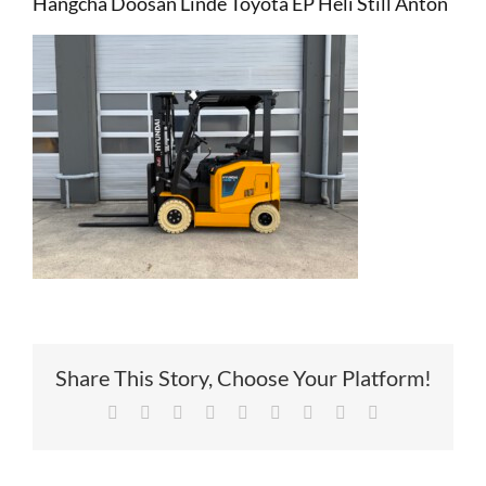
Hangcha Doosan Linde Toyota EP Heli Still Anton
Service
Contac
Vacatur
Share This Story, Choose Your Platform!
Facebook
X
Reddit
LinkedIn
Tumblr
Pinterest
Vk
Xing
E-
mail