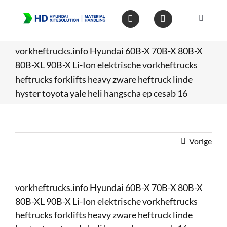
Ga
naar
Toggle
inhoud
Navigat
Home
vorkheftrucks.info Hyundai 60B-X 70B-X 80B-X
80B-XL 90B-X Li-Ion elektrische vorkheftrucks
Heftruc
heftrucks forklifts heavy zware heftruck linde
hyster toyota yale heli hangscha ep cesab 16
Wareho
Vorige
Op voo
Gebruik
vorkheftrucks.info Hyundai 60B-X 70B-X 80B-X
80B-XL 90B-X Li-Ion elektrische vorkheftrucks
Heftruc
heftrucks forklifts heavy zware heftruck linde