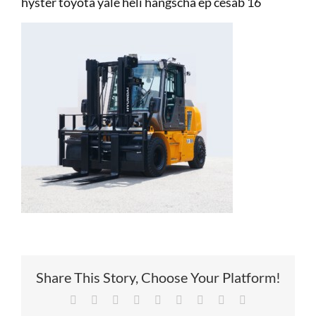
hyster toyota yale heli hangscha ep cesab 16
Service
Contac
Vacatur
Share This Story, Choose Your Platform!
Facebook
X
Reddit
LinkedIn
Tumblr
Pinterest
Vk
Xing
E-
mail