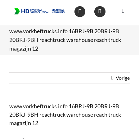
Ga
naar
Toggle
inhoud
Navigat
Home
www.vorkheftrucks.info 16BRJ-9B 20BRJ-9B
20BRJ-9BH reachtruck warehouse reach truck
Heftruc
magazijn 12
Wareho
Vorige
Op voo
www.vorkheftrucks.info 16BRJ-9B 20BRJ-9B
Gebruik
20BRJ-9BH reachtruck warehouse reach truck
magazijn 12
Heftruc