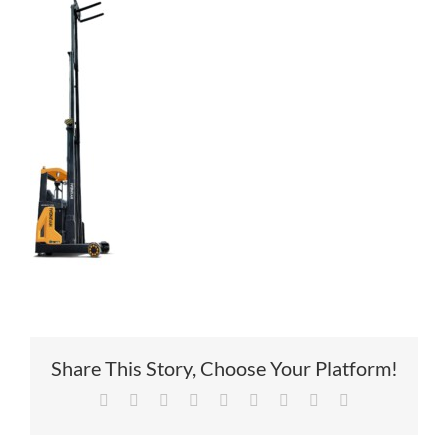
Service
Contac
Vacatur
Share This Story, Choose Your Platform!
Facebook
X
Reddit
LinkedIn
Tumblr
Pinterest
Vk
Xing
E-
mail