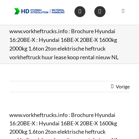
Ga
naar
Toggle
inhoud
Navigat
Home
www.vorkheftrucks.info : Brochure Hyundai
16:20BE-X : Hyundai 16BE-X 20BE-X 1600kg
Heftruc
2000kg 1.6ton 2ton elektrische heftruck
vorkheftruck huur lease koop rental nieuw NL
Wareho
Vorige
Op voo
Gebruik
www.vorkheftrucks.info : Brochure Hyundai
16:20BE-X : Hyundai 16BE-X 20BE-X 1600kg
Heftruc
2000kg 1.6ton 2ton elektrische heftruck