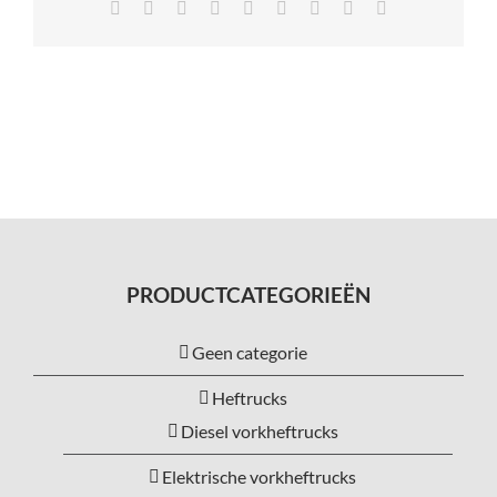
Facebook
X
Reddit
LinkedIn
Tumblr
Pinterest
Vk
Xing
E-
mail
PRODUCTCATEGORIEËN
Geen categorie
Heftrucks
Diesel vorkheftrucks
Elektrische vorkheftrucks