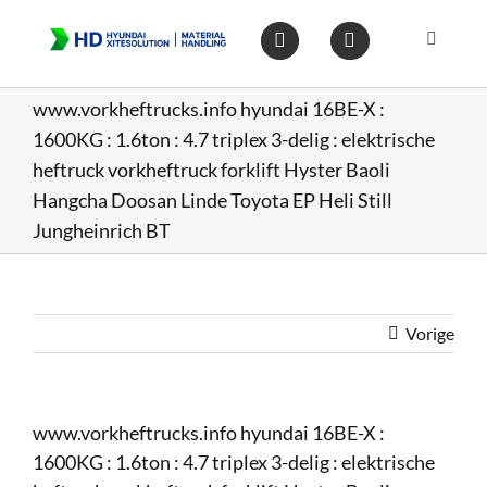
Ga
naar
Toggle
inhoud
Navigat
Home
www.vorkheftrucks.info hyundai 16BE-X :
1600KG : 1.6ton : 4.7 triplex 3-delig : elektrische
Heftruc
heftruck vorkheftruck forklift Hyster Baoli
Hangcha Doosan Linde Toyota EP Heli Still
Jungheinrich BT
Wareho
Op voo
Vorige
Gebruik
www.vorkheftrucks.info hyundai 16BE-X :
Heftruc
1600KG : 1.6ton : 4.7 triplex 3-delig : elektrische