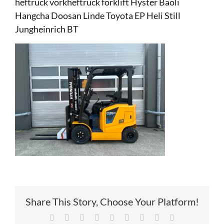
heftruck vorkheftruck forklift Hyster Baoli
Hangcha Doosan Linde Toyota EP Heli Still
Service
Jungheinrich BT
Contac
Vacatur
Share This Story, Choose Your Platform!
Facebook
X
Reddit
LinkedIn
Tumblr
Pinterest
Vk
Xing
E-