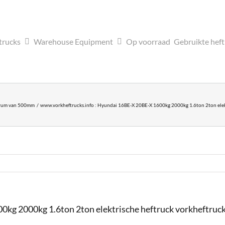
trucks
Warehouse Equipment
Op voorraad
Gebruikte hef
trum van 500mm
www.vorkheftrucks.info : Hyundai 16BE-X 20BE-X 1600kg 2000kg 1.6ton 2ton elektri
g 2000kg 1.6ton 2ton elektrische heftruck vorkheftruck h