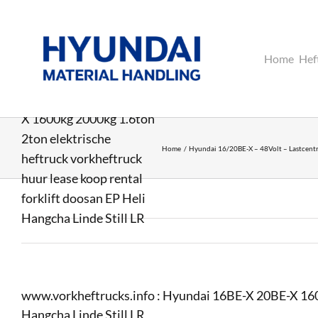
Ga
naar
inhoud
Home
Hef
www.vorkheftrucks.info
: Hyundai 16BE-X 20BE-
X 1600kg 2000kg 1.6ton
2ton elektrische
Home
Hyundai 16/20BE-X – 48Volt – Lastcen
heftruck vorkheftruck
huur lease koop rental
forklift doosan EP Heli
Hangcha Linde Still LR
www.vorkheftrucks.info : Hyundai 16BE-X 20BE-X 1600k
Hangcha Linde Still LR