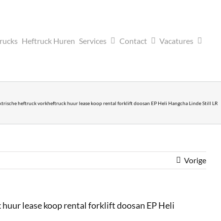
trucks
Heftruck Huren
Services
Contact
Vacatures
sche heftruck vorkheftruck huur lease koop rental forklift doosan EP Heli Hangcha Linde Still LR
Vorige
uur lease koop rental forklift doosan EP Heli