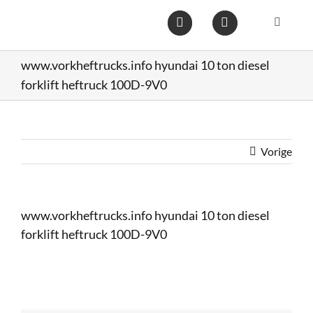
Ga
naar
Toggle
inhoud
Navigat
Home
www.vorkheftrucks.info hyundai 10 ton diesel
forklift heftruck 100D-9V0
Heftruc
Wareho
Vorige
Op voo
www.vorkheftrucks.info hyundai 10 ton diesel
forklift heftruck 100D-9V0
Gebruik
Heftruc