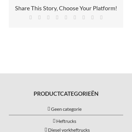
Share This Story, Choose Your Platform!
Service
Facebook
X
Reddit
LinkedIn
Tumblr
Pinterest
Vk
Xing
E-
mail
Contac
Vacatur
PRODUCTCATEGORIEËN
Geen categorie
Heftrucks
Diesel vorkheftrucks