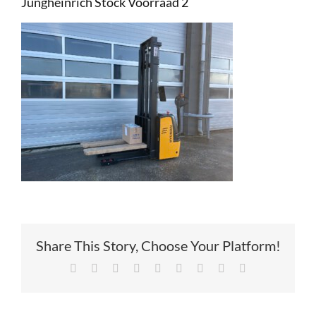
Jungheinrich Stock Voorraad 2
Service
Contac
Vacatur
Share This Story, Choose Your Platform!
Facebook
X
Reddit
LinkedIn
Tumblr
Pinterest
Vk
Xing
E-
mail