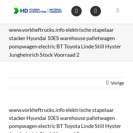
Ga
naar
Toggle
inhoud
Navigat
Home
www.vorkheftrucks.info elektrische stapelaar
stacker Hyundai 10ES warehouse palletwagen
Heftruc
pompwagen electric BT Toyota Linde Still Hyster
Jungheinrich Stock Voorraad 2
Wareho
Vorige
Op voo
Gebruik
www.vorkheftrucks.info elektrische stapelaar
stacker Hyundai 10ES warehouse palletwagen
Heftruc
pompwagen electric BT Toyota Linde Still Hyster