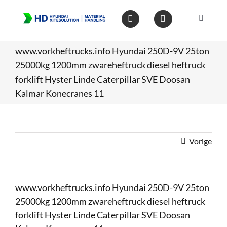
Ga
naar
Toggle
inhoud
Navigat
Home
www.vorkheftrucks.info Hyundai 250D-9V 25ton
25000kg 1200mm zwareheftruck diesel heftruck
Heftruc
forklift Hyster Linde Caterpillar SVE Doosan
Kalmar Konecranes 11
Wareho
Vorige
Op voo
Gebruik
www.vorkheftrucks.info Hyundai 250D-9V 25ton
25000kg 1200mm zwareheftruck diesel heftruck
Heftruc
forklift Hyster Linde Caterpillar SVE Doosan