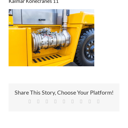
Kalmar Konecranes 11
Service
Contac
Vacatur
Share This Story, Choose Your Platform!
Facebook
X
Reddit
LinkedIn
Tumblr
Pinterest
Vk
Xing
E-
mail