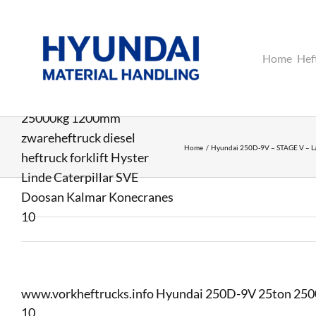
Ga
naar
inhoud
Home
Hef
www.vorkheftrucks.info
Hyundai 250D-9V 25ton
25000kg 1200mm
zwareheftruck diesel
Home
Hyundai 250D-9V – STAGE V – L
heftruck forklift Hyster
Linde Caterpillar SVE
Doosan Kalmar Konecranes
10
www.vorkheftrucks.info Hyundai 250D-9V 25ton 25000
10