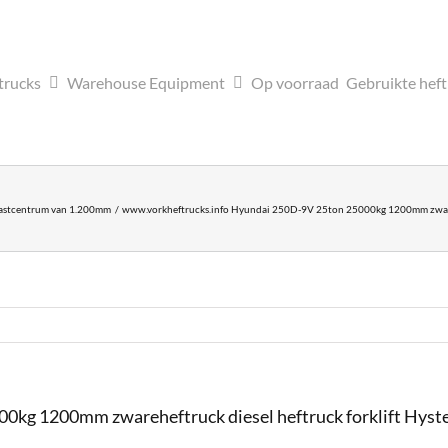
trucks
Warehouse Equipment
Op voorraad
Gebruikte hef
astcentrum van 1.200mm
www.vorkheftrucks.info Hyundai 250D-9V 25ton 25000kg 1200mm zwarehe
kg 1200mm zwareheftruck diesel heftruck forklift Hyste