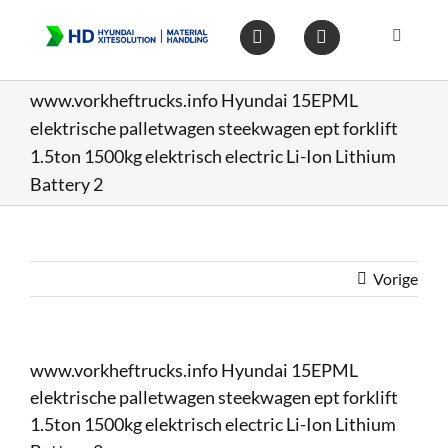
Ga
naar
Toggle
inhoud
Navigat
Home
www.vorkheftrucks.info Hyundai 15EPML
elektrische palletwagen steekwagen ept forklift
Heftruc
1.5ton 1500kg elektrisch electric Li-Ion Lithium
Battery 2
Wareho
Vorige
Op voo
Gebruik
www.vorkheftrucks.info Hyundai 15EPML
elektrische palletwagen steekwagen ept forklift
Heftruc
1.5ton 1500kg elektrisch electric Li-Ion Lithium