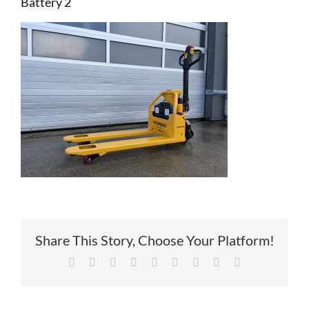
Battery 2
Service
Contac
Vacatur
Share This Story, Choose Your Platform!
Facebook
X
Reddit
LinkedIn
Tumblr
Pinterest
Vk
Xing
E-
mail