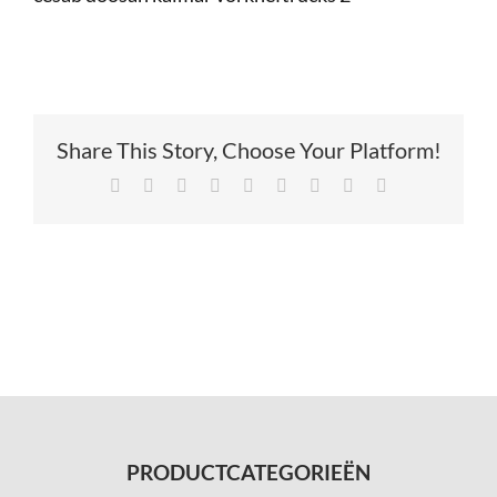
Service
Contac
Share This Story, Choose Your Platform!
Vacatur
Facebook
X
Reddit
LinkedIn
Tumblr
Pinterest
Vk
Xing
E-
mail
PRODUCTCATEGORIEËN