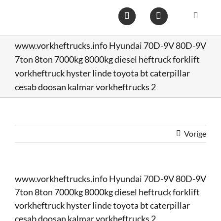
Ga
naar
Toggle
inhoud
Navigat
Home
www.vorkheftrucks.info Hyundai 70D-9V 80D-9V
7ton 8ton 7000kg 8000kg diesel heftruck forklift
vorkheftruck hyster linde toyota bt caterpillar
Heftruc
cesab doosan kalmar vorkheftrucks 2
Wareho
Vorige
Op voo
Gebruik
www.vorkheftrucks.info Hyundai 70D-9V 80D-9V
7ton 8ton 7000kg 8000kg diesel heftruck forklift
Heftruc
vorkheftruck hyster linde toyota bt caterpillar
cesab doosan kalmar vorkheftrucks 2