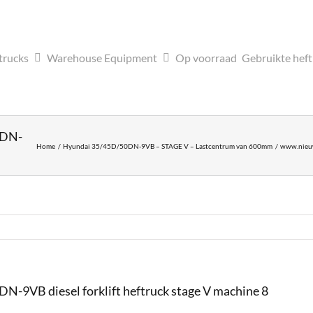
trucks
Warehouse Equipment
Op voorraad
Gebruikte hef
0DN-
Home
Hyundai 35/45D/50DN-9VB – STAGE V – Lastcentrum van 600mm
www.nieuw
9VB diesel forklift heftruck stage V machine 8