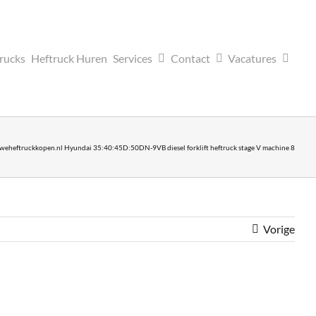
trucks
Heftruck Huren
Services
Contact
Vacatures
eheftruckkopen.nl Hyundai 35:40:45D:50DN-9VB diesel forklift heftruck stage V machine 8
Vorige