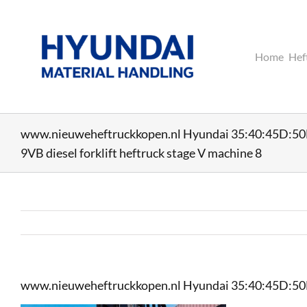
Ga
naar
inhoud
Home
Hef
www.nieuweheftruckkopen.nl Hyundai 35:40:45D:5
9VB diesel forklift heftruck stage V machine 8
www.nieuweheftruckkopen.nl Hyundai 35:40:45D:50DN-