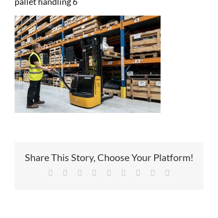
pallet handling 6
Service
Contac
Vacatur
Share This Story, Choose Your Platform!
Facebook
X
Reddit
LinkedIn
Tumblr
Pinterest
Vk
Xing
E-
mail