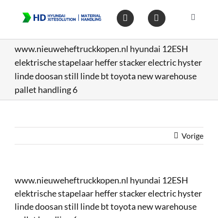
Ga
naar
Toggle
inhoud
Navigat
Home
www.nieuweheftruckkopen.nl hyundai 12ESH
elektrische stapelaar heffer stacker electric hyster
Heftruc
linde doosan still linde bt toyota new warehouse
pallet handling 6
Wareho
Vorige
Op voo
Gebruik
www.nieuweheftruckkopen.nl hyundai 12ESH
elektrische stapelaar heffer stacker electric hyster
Heftruc
linde doosan still linde bt toyota new warehouse