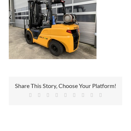
Service
Contac
Vacatur
Share This Story, Choose Your Platform!
Facebook
X
Reddit
LinkedIn
Tumblr
Pinterest
Vk
Xing
E-
mail