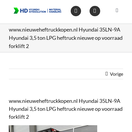
Ga
naar
Toggle
inhoud
Navigat
Home
www.nieuweheftruckkopen.nl Hyundai 35LN-9A
Hyundai 3,5 ton LPG heftruck nieuwe op voorraad
Heftruc
forklift 2
Wareho
Vorige
Op voo
www.nieuweheftruckkopen.nl Hyundai 35LN-9A
Gebruik
Hyundai 3,5 ton LPG heftruck nieuwe op voorraad
forklift 2
Heftruc