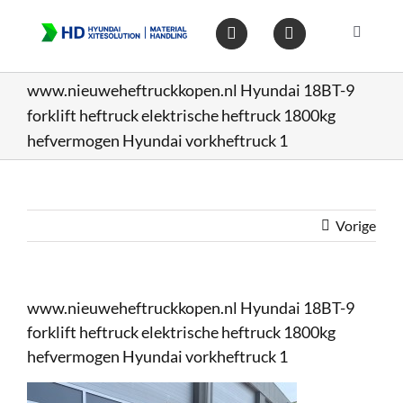
Ga
naar
Toggle
inhoud
Navigat
Home
www.nieuweheftruckkopen.nl Hyundai 18BT-9
forklift heftruck elektrische heftruck 1800kg
Heftruc
hefvermogen Hyundai vorkheftruck 1
Wareho
Vorige
Op voo
www.nieuweheftruckkopen.nl Hyundai 18BT-9
Gebruik
forklift heftruck elektrische heftruck 1800kg
hefvermogen Hyundai vorkheftruck 1
Heftruc