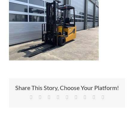
Service
Contac
Vacatur
Share This Story, Choose Your Platform!
Facebook
X
Reddit
LinkedIn
Tumblr
Pinterest
Vk
Xing
E-
mail