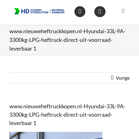
Ga
naar
Toggle
inhoud
Navigat
Home
www.nieuweheftruckkopen.nl-Hyundai-33L-9A-
3300kg-LPG-heftruck-direct-uit-voorraad-
Heftruc
leverbaar 1
Wareho
Vorige
Op voo
www.nieuweheftruckkopen.nl-Hyundai-33L-9A-
Gebruik
3300kg-LPG-heftruck-direct-uit-voorraad-
leverbaar 1
Heftruc