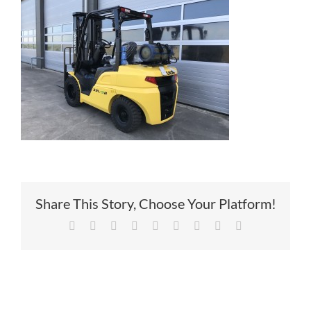
Service
Contac
Vacatur
Share This Story, Choose Your Platform!
Facebook
X
Reddit
LinkedIn
Tumblr
Pinterest
Vk
Xing
E-
mail