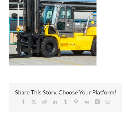
Service
Contac
Vacatur
Share This Story, Choose Your Platform!
Facebook
X
Reddit
LinkedIn
Tumblr
Pinterest
Vk
Xing
E-
mail