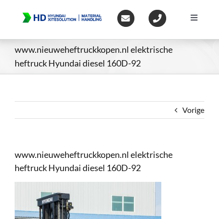
Ga
naar
Toggle
inhoud
Navigat
Home
www.nieuweheftruckkopen.nl elektrische
heftruck Hyundai diesel 160D-92
Heftruc
Wareho
Vorige
Op voo
www.nieuweheftruckkopen.nl elektrische
heftruck Hyundai diesel 160D-92
Gebruik
Heftruc