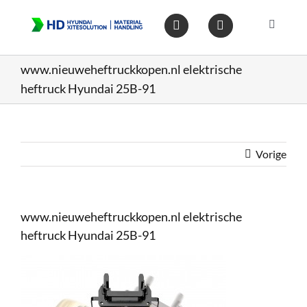
Ga
naar
Toggle
inhoud
Navigat
Home
www.nieuweheftruckkopen.nl elektrische
heftruck Hyundai 25B-91
Heftruc
Wareho
Vorige
Op voo
www.nieuweheftruckkopen.nl elektrische
heftruck Hyundai 25B-91
Gebruik
Heftruc