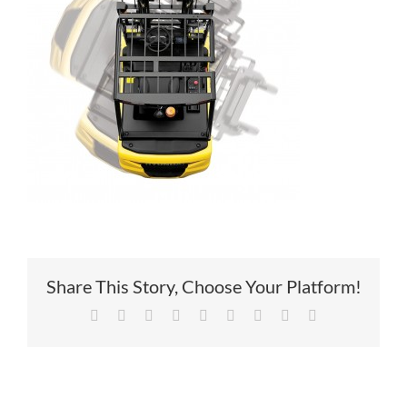
Service
Contac
Vacatur
Share This Story, Choose Your Platform!
Facebook
X
Reddit
LinkedIn
Tumblr
Pinterest
Vk
Xing
E-
mail