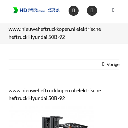
Ga
naar
Toggle
inhoud
Navigat
Home
www.nieuweheftruckkopen.nl elektrische
heftruck Hyundai 50B-92
Heftruc
Wareho
Vorige
Op voo
www.nieuweheftruckkopen.nl elektrische
heftruck Hyundai 50B-92
Gebruik
Heftruc