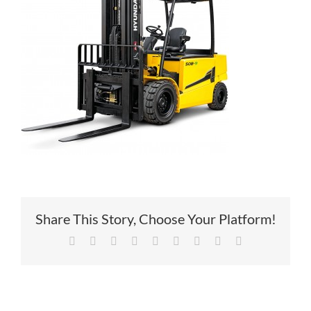
Service
Contac
Vacatur
Share This Story, Choose Your Platform!
Facebook
X
Reddit
LinkedIn
Tumblr
Pinterest
Vk
Xing
E-
mail