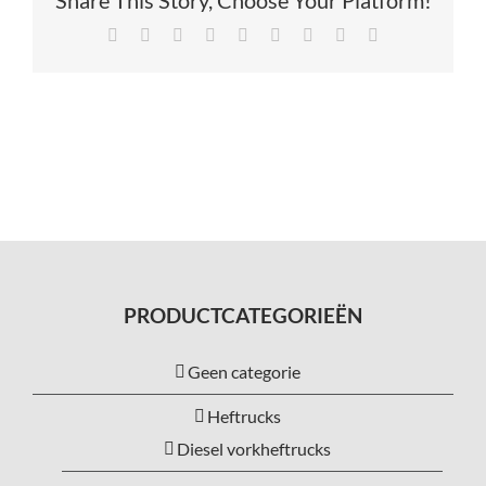
Service
Facebook
X
Reddit
LinkedIn
Tumblr
Pinterest
Vk
Xing
E-
mail
Contac
Vacatur
PRODUCTCATEGORIEËN
Geen categorie
Heftrucks
Diesel vorkheftrucks