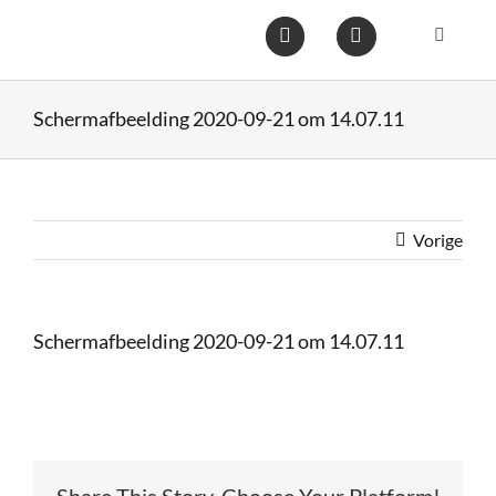
Ga
naar
Toggle
inhoud
Navigat
Home
Schermafbeelding 2020-09-21 om 14.07.11
Heftruc
Wareho
Vorige
Op voo
Schermafbeelding 2020-09-21 om 14.07.11
Gebruik
Heftruc
Share This Story, Choose Your Platform!