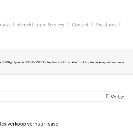
trucks
Heftruck Huren
Services
Contact
Vacatures
ck 3000kg Hyundai 30D-9V WIFO schepbak forklift vorkheftruck triplex verkoop verhuur lease
Vorige
lex verkoop verhuur lease