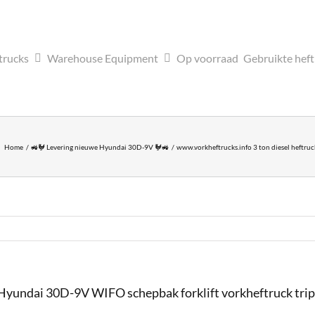
trucks
Warehouse Equipment
Op voorraad
Gebruikte hef
Home
🚜🐓 Levering nieuwe Hyundai 30D-9V 🐓🚜
www.vorkheftrucks.info 3 ton diesel heftru
 Hyundai 30D-9V WIFO schepbak forklift vorkheftruck trip