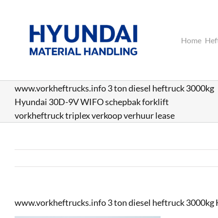
Ga
naar
inhoud
Home
Hef
www.vorkheftrucks.info 3 ton diesel heftruck 3000kg
Hyundai 30D-9V WIFO schepbak forklift
vorkheftruck triplex verkoop verhuur lease
www.vorkheftrucks.info 3 ton diesel heftruck 3000kg