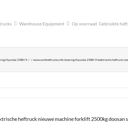
trucks
Warehouse Equipment
Op voorraad
Gebruikte hef
ring Hyundai 25BH-9 ✅
www.vorkheftrucks.info levering Hyundai 25BH-9 elektrische heftruck nieuw
ische heftruck nieuwe machine forklift 2500kg doosan stil