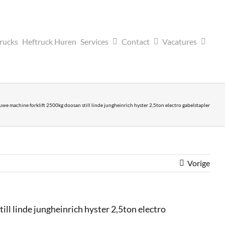
trucks
Heftruck Huren
Services
Contact
Vacatures
e machine forklift 2500kg doosan still linde jungheinrich hyster 2,5ton electro gabelstapler
Vorige
l linde jungheinrich hyster 2,5ton electro