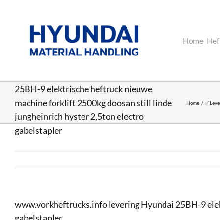
Ga
naar
inhoud
Home
Hef
www.vorkheftrucks.info levering Hyundai
25BH-9 elektrische heftruck nieuwe
machine forklift 2500kg doosan still linde
Home
✅ Leve
jungheinrich hyster 2,5ton electro
gabelstapler
www.vorkheftrucks.info levering Hyundai 25BH-9 elektr
gabelstapler