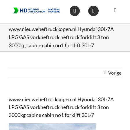
Ga
naar
Toggle
inhoud
Navigat
Home
www.nieuweheftruckkopen.nl Hyundai 30L-7A
LPG GAS vorkheftruck heftruck forklift 3 ton
Heftruc
3000kg cabine cabin no1 forklift 30L-7
Wareho
Vorige
Op voo
www.nieuweheftruckkopen.nl Hyundai 30L-7A
Gebruik
LPG GAS vorkheftruck heftruck forklift 3 ton
3000kg cabine cabin no1 forklift 30L-7
Heftruc