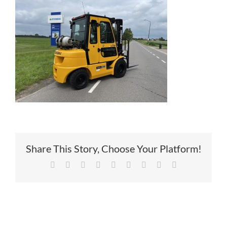
Service
Contac
Vacatur
Share This Story, Choose Your Platform!
Facebook
X
Reddit
LinkedIn
Tumblr
Pinterest
Vk
Xing
E-
mail